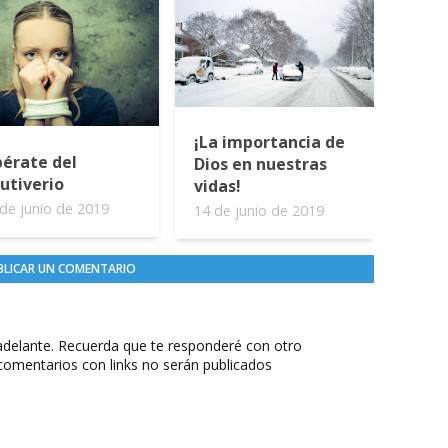
¡La importancia de
bérate del
Dios en nuestras
utiverio
vidas!
de junio de 2019
14 de junio de 2019
BLICAR UN COMENTARIO
delante. Recuerda que te responderé con otro
comentarios con links no serán publicados