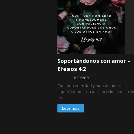
Soportándonos con amor –
Efesios 4:2
Obed
9/20/2020
Con toda humildad y mansedumbre,
soportándoos con paciencia los unos a lo
en…
Leer más