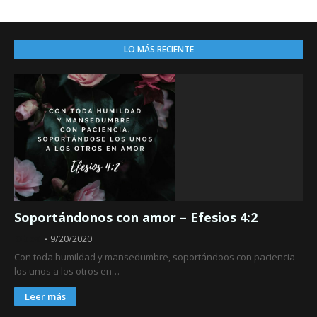
LO MÁS RECIENTE
Soportándonos con amor – Efesios 4:2
Obed
9/20/2020
Con toda humildad y mansedumbre, soportándoos con paciencia
los unos a los otros en…
Leer más