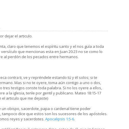
.
r dejar el articulo.
a, claro que tenemos el espíritu santo y el nos guía a toda
 El versículo que mencionas esta en Juan 20:23 no se como lo
ere al perdón de los pecados entre hermanos.
eca contra ti, ve y repréndele estando tú y él solos; si te
ermano. Mas si no te oyere, toma aún contigo a uno o dos,
tres testigos conste toda palabra. Si no los oyere a ellos,
yere a la iglesia, tenle por gentil y publicano. Mateo 18:15-17
 el articulo que me dejaste)
e un obispo, sacerdote, papa o cardenal tiene poder
, tampoco dice que estos son los sucesores de los apóstoles.
 somos reyes y sacerdotes.
Apocalipsis 1:5-6
.