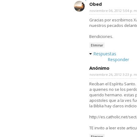
Obed
noviembre 06, 2012 5:04 p. m
Gracias por escribirnos 
nuestros pecados delante
Bendiciones.
Eliminar
Respuestas
Responder
Anónimo
noviembre 26, 2012 3:23 p. m
Reciban el Espíritu Sant
a quienes no se los perd
querido hermano. estas pa
apostoles que a la ves fu
la Biblia hay claros indici
http://es.catholic.net/se
TE invito a leer este articul
Eliminar