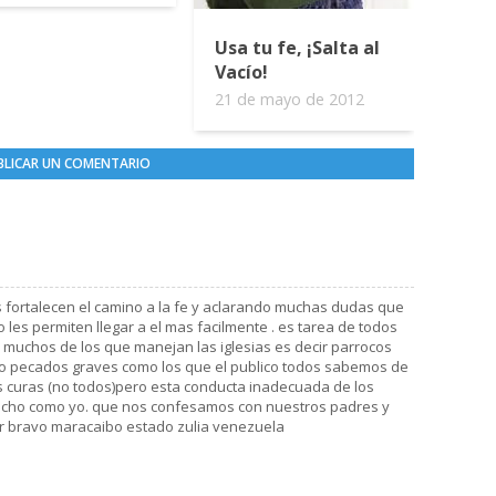
Usa tu fe, ¡Salta al
Vacío!
21 de mayo de 2012
BLICAR UN COMENTARIO
 fortalecen el camino a la fe y aclarando muchas dudas que
o les permiten llegar a el mas facilmente . es tarea de todos
e muchos de los que manejan las iglesias es decir parrocos
o pecados graves como los que el publico todos sabemos de
os curas (no todos)pero esta conducta inadecuada de los
 echo como yo. que nos confesamos con nuestros padres y
 bravo maracaibo estado zulia venezuela