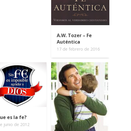
A.W. Tozer – Fe
Auténtica
17 de febrero de 2016
ue es la fe?
e junio de 2012