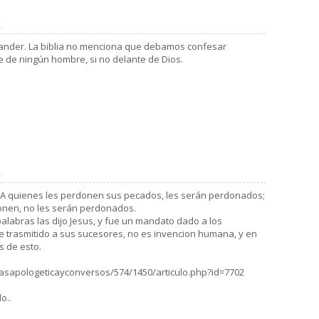
.
Xander. La biblia no menciona que debamos confesar
 de ningún hombre, si no delante de Dios.
.
o. A quienes les perdonen sus pecados, les serán perdonados;
onen, no les serán perdonados.
labras las dijo Jesus, y fue un mandato dado a los
e trasmitido a sus sucesores, no es invencion humana, y en
os de esto.
ctasapologeticayconversos/574/1450/articulo.php?id=7702
o..