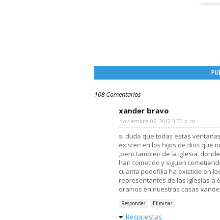
PU
108 Comentarios
xander bravo
noviembre 06, 2012 3:30 p. m.
si duda que todas estas ventanas
existen en los hijos de dios que n
,pero tambien de la iglesia, dond
han cometido y siguen cometiend
cuanta pedofilia ha existido en l
representantes de las iglesias a
oramos en nuestras casas xander
Responder
Eliminar
Respuestas