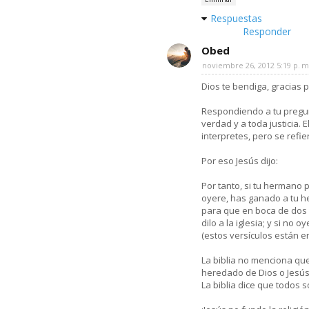
Respuestas
Responder
Obed
noviembre 26, 2012 5:19 p. m
Dios te bendiga, gracias po
Respondiendo a tu pregunt
verdad y a toda justicia.
interpretes, pero se refi
Por eso Jesús dijo:
Por tanto, si tu hermano p
oyere, has ganado a tu h
para que en boca de dos o 
dilo a la iglesia; y si no o
(estos versículos están en
La biblia no menciona qu
heredado de Dios o Jesús
La biblia dice que todos