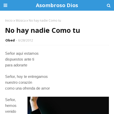
Asombroso Dios
Inicio
Música
No hay nadie Como tu
No hay nadie Como tu
Obed
6/28/2012
Señor aquí estamos
dispuestos ante ti
para adorarte
Señor, hoy te entregamos
nuestro corazón
como una ofrenda de amor
Señor,
hemos
venido