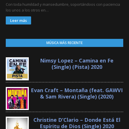
Con toda humildad y mansedumbre, soportándoos con paciencia
los unos a los otros en…
Leer más
MÚSICA MÁS RECIENTE
Nimsy Lopez – Camina en Fe
(Single) (Pista) 2020
Evan Craft – Montaña (feat. GAWVI
& Sam Rivera) (Single) (2020)
Christine D’Clario – Donde Está El
Espíritu de Dios (Single) 2020