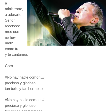
a
ministrarte,
a adorarte
Señor
reconoce
mos que
no hay
nadie
como tu
y te cantamos
Coro
//No hay nadie como tu//
precioso y glorioso
tan bello y tan hermoso
//No hay nadie como tu//
precioso y glorioso