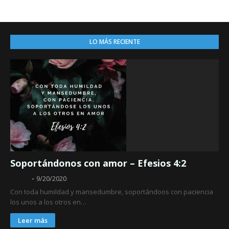
LO MÁS RECIENTE
Soportándonos con amor – Efesios 4:2
Obed
9/20/2020
Con toda humildad y mansedumbre, soportándoos con paciencia
los unos a los otros en…
Leer más