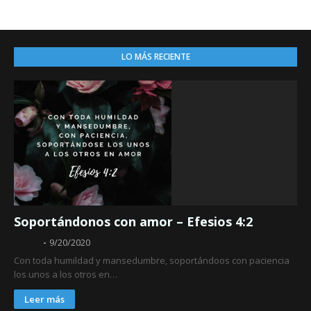
LO MÁS RECIENTE
Soportándonos con amor – Efesios 4:2
Obed
9/20/2020
Con toda humildad y mansedumbre, soportándoos con paciencia
los unos a los otros en…
Leer más