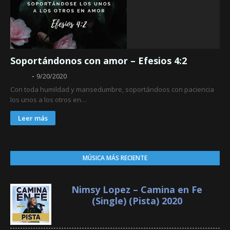
Soportándonos con amor – Efesios 4:2
Obed
9/20/2020
Con toda humildad y mansedumbre, soportándoos con paciencia
los unos a los otros en…
Leer más
MÚSICA MÁS RECIENTE
Nimsy Lopez – Camina en Fe
(Single) (Pista) 2020