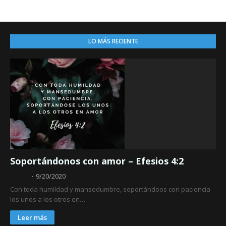
LO MÁS RECIENTE
Soportándonos con amor – Efesios 4:2
Obed
9/20/2020
Con toda humildad y mansedumbre, soportándoos con paciencia
los unos a los otros en…
Leer más