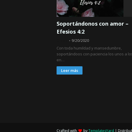
Soportándonos con amor –
Efesios 4:2
Obed
9/20/2020
Con toda humildad y mansedumbre,
soportándoos con paciencia los unos a lo
en…
Leer más
Crafted with
by
TemplatesYard
| Distribu