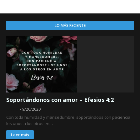
LO MÁS RECIENTE
Soportándonos con amor – Efesios 4:2
Obed
9/20/2020
Con toda humildad y mansedumbre, soportándoos con paciencia
los unos a los otros en…
Leer más