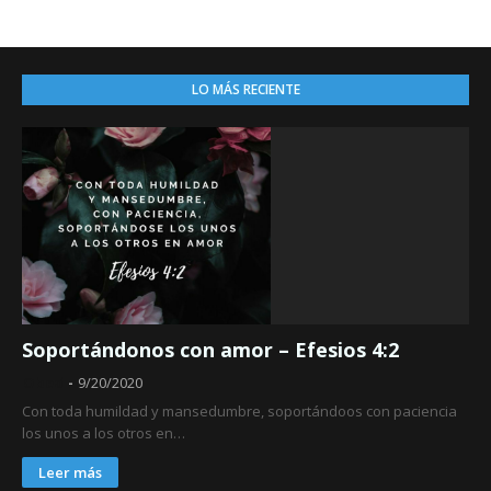
LO MÁS RECIENTE
Soportándonos con amor – Efesios 4:2
Obed
9/20/2020
Con toda humildad y mansedumbre, soportándoos con paciencia
los unos a los otros en…
Leer más