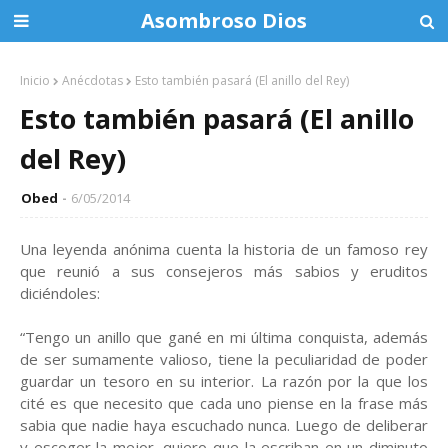
Asombroso Dios
Inicio
Anécdotas
Esto también pasará (El anillo del Rey)
Esto también pasará (El anillo
del Rey)
Obed
6/05/2014
Una leyenda anónima cuenta la historia de un famoso rey
que reunió a sus consejeros más sabios y eruditos
diciéndoles:
“Tengo un anillo que gané en mi última conquista, además
de ser sumamente valioso, tiene la peculiaridad de poder
guardar un tesoro en su interior. La razón por la que los
cité es que necesito que cada uno piense en la frase más
sabia que nadie haya escuchado nunca. Luego de deliberar
y escoger la mejor, quiero que la escriban en un diminuto