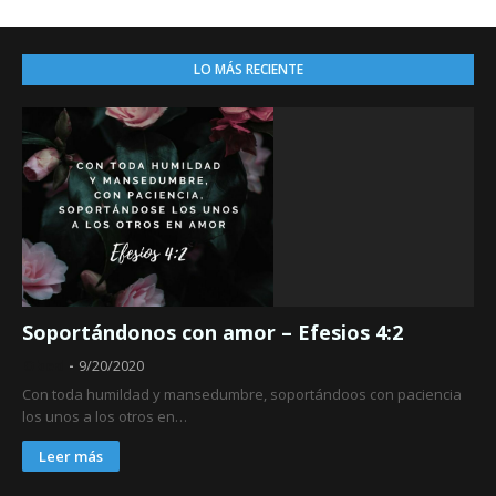
LO MÁS RECIENTE
Soportándonos con amor – Efesios 4:2
Obed
9/20/2020
Con toda humildad y mansedumbre, soportándoos con paciencia
los unos a los otros en…
Leer más