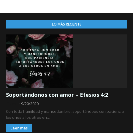
LO MÁS RECIENTE
Soportándonos con amor – Efesios 4:2
Obed
9/20/2020
Con toda humildad y mansedumbre, soportándoos con paciencia
los unos a los otros en…
Leer más